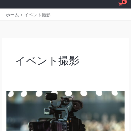
内
容
ホーム
イベント撮影
を
ス
キ
ッ
プ
イベント撮影
イ
ベ
ン
ト
撮