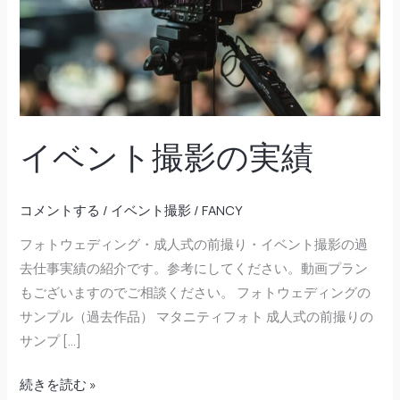
影
の
実
績
イベント撮影の実績
コメントする
/
イベント撮影
/
FANCY
フォトウェディング・成人式の前撮り・イベント撮影の過
去仕事実績の紹介です。参考にしてください。動画プラン
もございますのでご相談ください。 フォトウェディングの
サンプル（過去作品） マタニティフォト 成人式の前撮りの
サンプ […]
続きを読む »