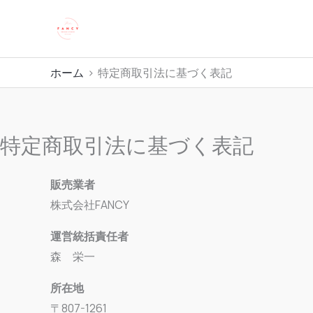
内
株式会社 FANCY
容
を
ス
ホーム
特定商取引法に基づく表記
キ
ッ
プ
特定商取引法に基づく表記
販売業者
株式会社FANCY
運営統括責任者
森 栄一
所在地
〒807-1261