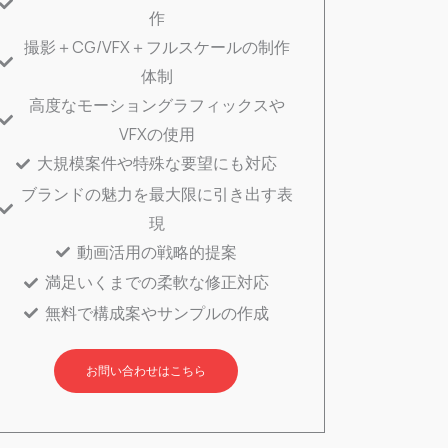
作
撮影＋CG/VFX＋フルスケールの制作
体制
高度なモーショングラフィックスや
VFXの使用
大規模案件や特殊な要望にも対応
ブランドの魅力を最大限に引き出す表
現
動画活用の戦略的提案
満足いくまでの柔軟な修正対応
無料で構成案やサンプルの作成
お問い合わせはこちら