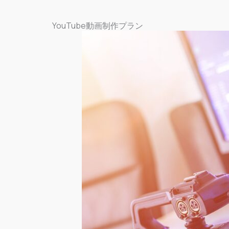
YouTube動画制作プラン