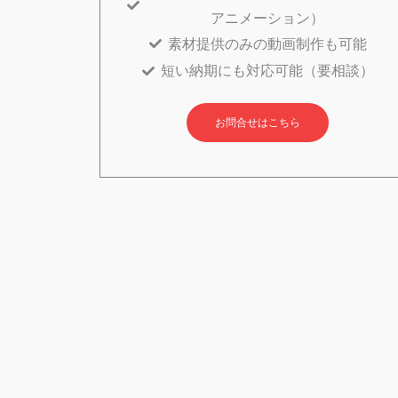
アニメーション）
素材提供のみの動画制作も可能
短い納期にも対応可能（要相談）
お問合せはこちら