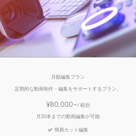
月額編集プラン
定期的な動画制作・編集をサポートするプラン。
¥
80,000~
/ 税別
月20本までの動画編集が可能
簡易カット編集