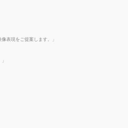
映像表現をご提案します。」
。」