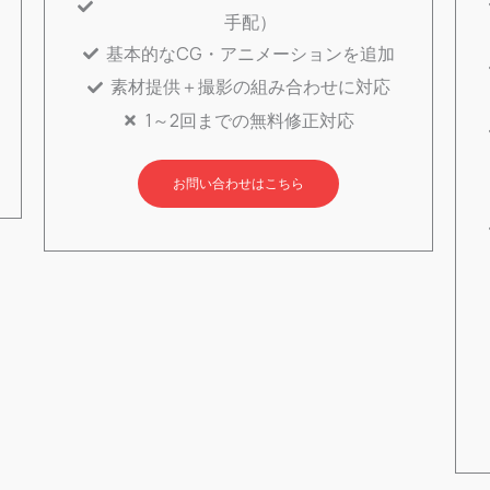
手配）
基本的なCG・アニメーションを追加
素材提供＋撮影の組み合わせに対応
1～2回までの無料修正対応
お問い合わせはこちら