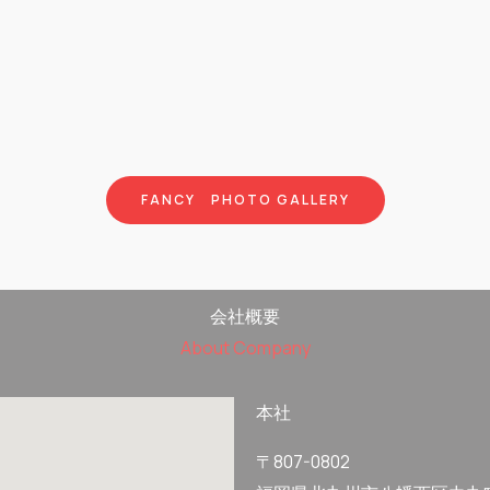
FANCY PHOTO GALLERY
会社概要
About Company
本社
〒807-0802