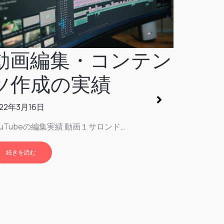
動画編集・コンテン
ツ作成の実績
022年3月16日
ouTubeの編集実績 動画１サロンド…
続きを読む