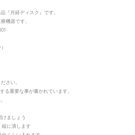
用品『月経ディスク』です。
医療機器です。
01
分）
ください。
に関する重要な事が書かれています。
い。
開けましょう
、縦に潰します
半分くらい入れます