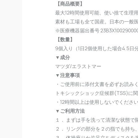
【商品概要】
最大12時間使用可能、使い捨て生理
素材も工場も全て国産。日本の一般
※医療機器届出番号 23B3X100290000
【数量】
9個入り（1日2個使用した場合4.5日
▼成分
マツダ/エラストマー
▼注意事項
・ご使用前に添付文書を必ずお読み
トキシックショック症候群(TSS)
・12時間以上は使用しないでくださ
▼ご利用方法
１． まずは手を洗って清潔な状態で
２． リングの部分を２の指でも持ち
３． 体操座りか片足立ちディスクを