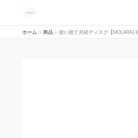
内
株式会社 FANCY
容
を
ス
ホーム
商品
使い捨て月経ディスク【MOLARA(
キ
ッ
プ