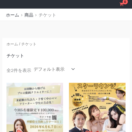
内
容
ホーム
商品
チケット
を
ス
キ
ッ
ホーム
/ チケット
プ
チケット
全2件を表示