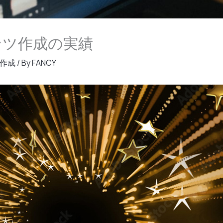
ンツ作成の実績
作成
/ By
FANCY