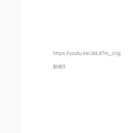
https://youtu.be/JbILdTm_cUg
動画3