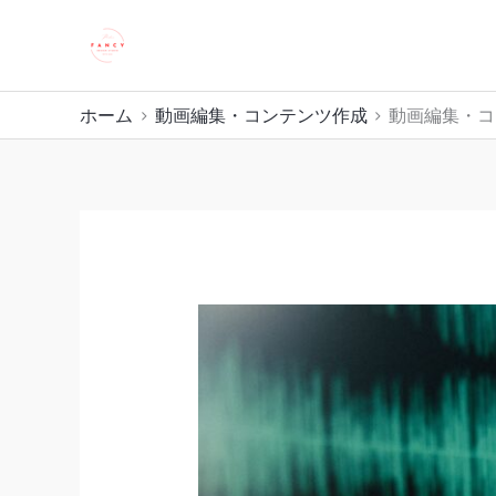
内
株式会社 FANCY
容
を
ス
ホーム
動画編集・コンテンツ作成
動画編集・コ
キ
ッ
プ